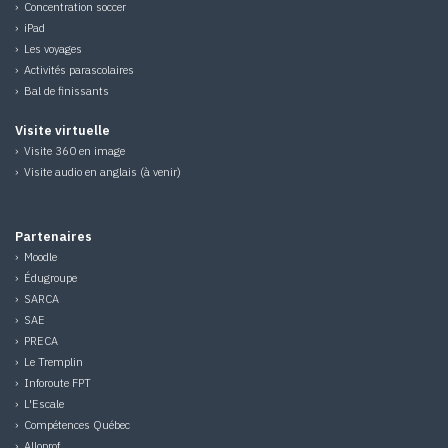
›
Concentration soccer
›
iPad
›
Les voyages
›
Activités parascolaires
›
Bal de finissants
Visite virtuelle
›
Visite 360 en image
› Visite audio en anglais (à venir)
Partenaires
›
Moodle
›
Édugroupe
›
SARCA
›
SAE
›
PRECA
›
Le Tremplin
›
Inforoute FPT
›
L'Escale
›
Compétences Québec
›
Alloprof