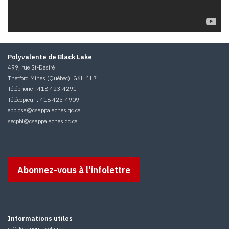
Polyvalente de Black Lake
499, rue St-Désiré
Thetford Mines (Québec) G6H 1L7
Téléphone : 418 423-4291
Télécopieur : 418 423-4909
epblcsa
@csappalaches.qc.ca
secpbl
@csappalaches.qc.ca
Abonnez-vous à l'infolettre
Informations utiles
›
Calendriers scolaires