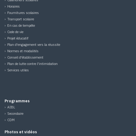
›
Horaires
›
Fournitures scolaires
›
Transport scolaire
›
En cas de tempête
›
Code de vie
›
Projet éducatif
›
Plan d'engagement vers la réussite
›
Normes et modalités
›
Conseil d'établissement
›
Plan de lutte contre l'intimidation
›
Services utiles
Programmes
›
AIBL
›
Secondaire
›
CDM
Photos et vidéos