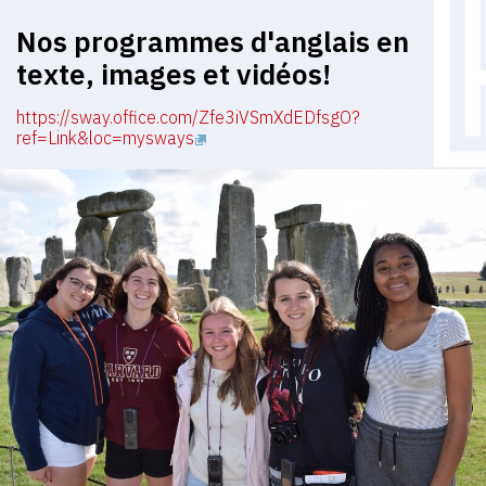
Nos programmes d'anglais en
texte, images et vidéos!
https://sway.office.com/Zfe3iVSmXdEDfsgO?
ref=Link&loc=mysways